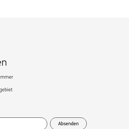
en
 immer
gebiet