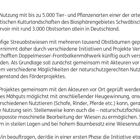
Nutzung mit bis zu 5.000 Tier- und Pflanzenarten einer der a
stischen Kulturlandschaften des Biosphärengebietes Schwäbis
oir mit rund 3.000 Obstsorten allein in Deutschland.
ufige Streuobstwiesen mit mehreren tausend Obstbäumen geprä
nimmt daher durch verschiedene Initiativen und Projekte Ver
chafften Doppelmesser-Frontbalkenmähwerk künftig auch verst
den. Als Grundlage soll zunächst gemeinsam mit Akteuren vor 
m verschiedene Möglichkeiten der naturschutzgerechten Nutz
genstand des Förderprojektes.
Projektes gemeinsam mit den Akteuren vor Ort geprüft werde
 Mähguts möglichst mit anschließender Heugewinnung, anso
schiedenen Nutztieren (Schafe, Rinder, Pferde etc.) kann, ger
Nutzung sein. Stellenweise kann auch die – naturschutzfachli
epasste maschinelle Bearbeitung der Wiesen zu ermöglichen. 
 um in steilen Lagen und bei hohem Baumbesatz eine Wiesennu
n beauftragen, der/die in einer ersten Phase die Initiative e