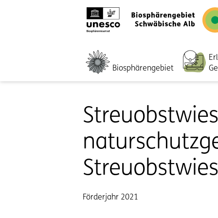
Er
Biosphärengebiet
Ge
Streuobstwies
naturschutzg
Streuobstwie
Förderjahr 2021