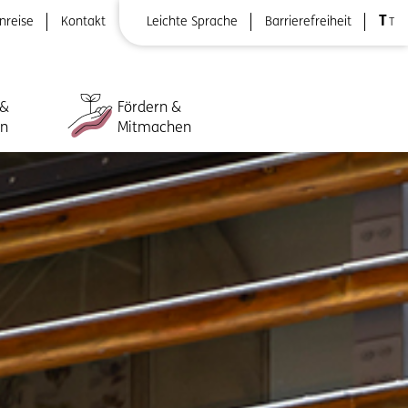
T
nreise
Kontakt
Leichte Sprache
Barrierefreiheit
T
 &
Fördern &
ln
Mitmachen