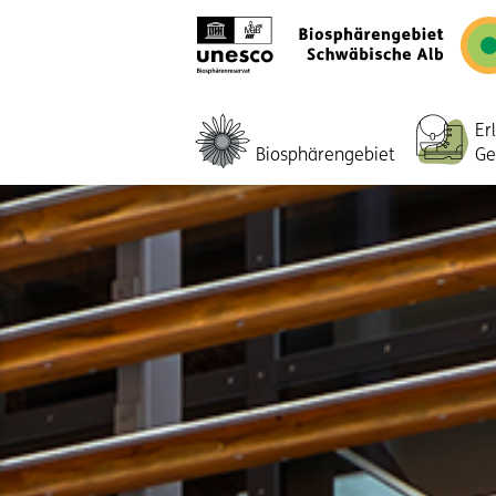
Er
Biosphärengebiet
Ge