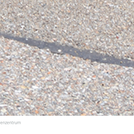
E
renzentrum