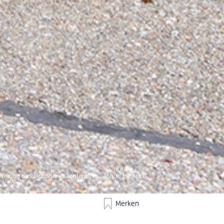
ingang des Biosphärenzentrums © Arnulf Hettrich
Merken