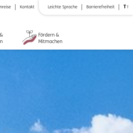
T
nreise
Kontakt
Leichte Sprache
Barrierefreiheit
T
 &
Fördern &
ln
Mitmachen