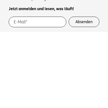
Jetzt anmelden und lesen, was läuft!
Informationen zum Datenschutz und dem Umgang
mit Ihren personenbezogenen Daten finden Sie in
unserer
Datenschutzerklärung
.
Neuester Newsletter zum Nachlesen:
Juli 2026