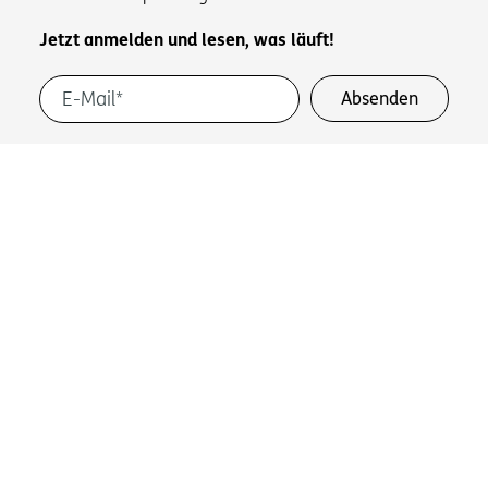
Jetzt anmelden und lesen, was läuft!
Informationen zum Datenschutz und dem Umgang
mit Ihren personenbezogenen Daten finden Sie in
unserer
Datenschutzerklärung
.
Neuester Newsletter zum Nachlesen:
Juli 2026