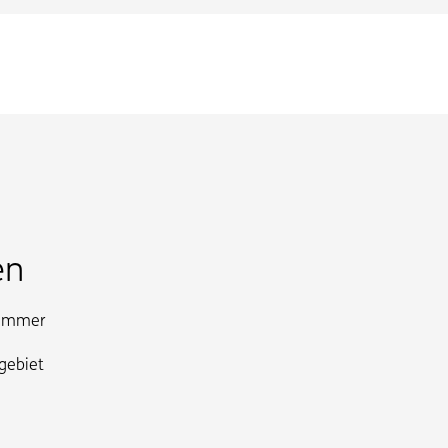
en
 immer
gebiet