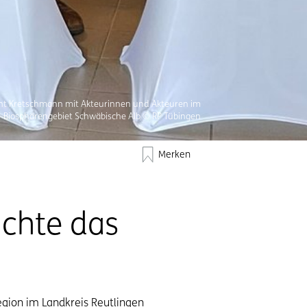
ent Kretschmann mit Akteurinnen und Akteuren im
Biosphärengebiet Schwäbische Alb © RP Tübingen
Merken
uchte das
gion im Landkreis Reutlingen