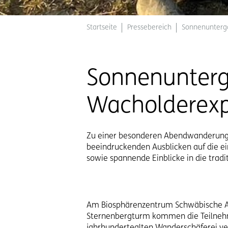
Startseite
Pressebereich
Sonnenunterga
Sonnenunterg
Wacholderexp
Zu einer besonderen Abendwanderung l
beeindruckenden Ausblicken auf die ei
sowie spannende Einblicke in die tradi
Am Biosphärenzentrum Schwäbische Al
Sternenbergturm kommen die Teilnehm
jahrhundertealten Wanderschäferei ve