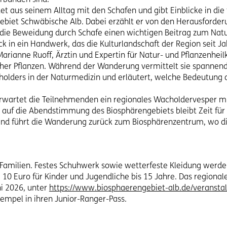
 aus seinem Alltag mit den Schafen und gibt Einblicke in die 
iet Schwäbische Alb. Dabei erzählt er von den Herausforder
die Beweidung durch Schafe einen wichtigen Beitrag zum Natu
ck in ein Handwerk, das die Kulturlandschaft der Region seit J
rianne Ruoff, Ärztin und Expertin für Natur- und Pflanzenheilku
her Pflanzen. Während der Wanderung vermittelt sie spannend
ders in der Naturmedizin und erläutert, welche Bedeutung die
rtet die Teilnehmenden ein regionales Wacholdervesper mit
 auf die Abendstimmung des Biosphärengebiets bleibt Zeit fü
end führt die Wanderung zurück zum Biosphärenzentrum, wo d
r Familien. Festes Schuhwerk sowie wetterfeste Kleidung wer
0 Euro für Kinder und Jugendliche bis 15 Jahre. Das regionale 
ni 2026, unter
https://www.biosphaerengebiet-alb.de/veransta
tempel in ihren Junior-Ranger-Pass.