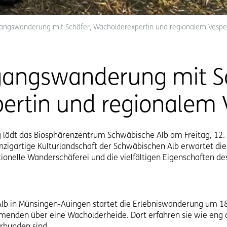
ngswanderung mit Schäfer, Wacholderexpertin und regionalem Vespe
angswanderung mit Sc
ertin und regionalem 
ädt das Biosphärenzentrum Schwäbische Alb am Freitag, 12. 
nzigartige Kulturlandschaft der Schwäbischen Alb erwartet di
tionelle Wanderschäferei und die vielfältigen Eigenschaften d
b in Münsingen-Auingen startet die Erlebniswanderung um 1
enden über eine Wacholderheide. Dort erfahren sie wie eng 
rbunden sind.