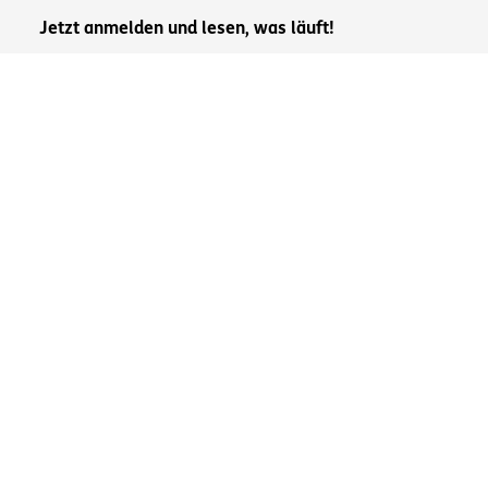
Jetzt anmelden und lesen, was läuft!
Informationen zum Datenschutz und dem Umgang
mit Ihren personenbezogenen Daten finden Sie in
unserer
Datenschutzerklärung
.
Neuester Newsletter zum Nachlesen:
Juli 2026