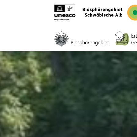
Er
Biosphärengebiet
Ge