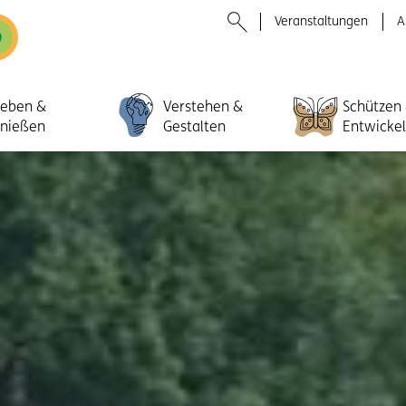
Veranstaltungen
A
leben &
Verstehen &
Schützen
nießen
Gestalten
Entwicke