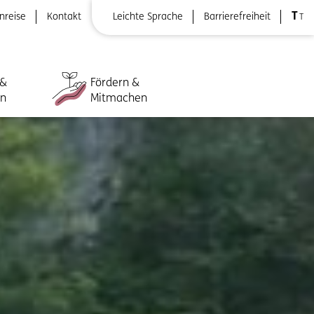
T
nreise
Kontakt
Leichte Sprache
Barrierefreiheit
T
 &
Fördern &
ln
Mitmachen